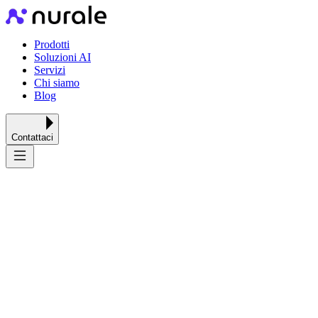
Prodotti
Soluzioni AI
Servizi
Chi siamo
Blog
Contattaci
Costruiamo
prodotti e soluzioni AI
per le
aziende.
Sviluppiamo prodotti software nostri, potenziati dall’intelligenza
artificiale — da Previxio ai gestionali cloud — e progettiamo
soluzioni e agenti AI su misura per il tuo business.
Scopri i prodotti
Contattaci