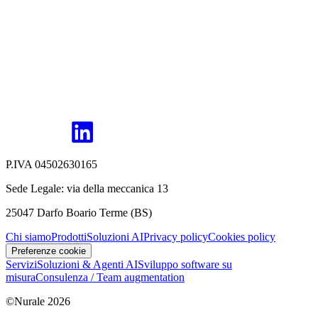
P.IVA 04502630165
Sede Legale: via della meccanica 13
25047 Darfo Boario Terme (BS)
Chi siamo
Prodotti
Soluzioni AI
Privacy policy
Cookies policy
Preferenze cookie
Servizi
Soluzioni & Agenti AI
Sviluppo software su
misura
Consulenza / Team augmentation
©Nurale
2026