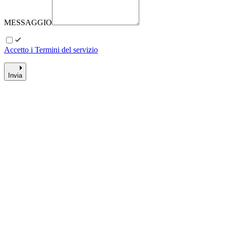
MESSAGGIO
Accetto i Termini del servizio
Invia
È solo l’inizio
Chi Siamo
2024
È ora di
crescere
Grazie alla fiducia dei clienti nel nostro lavoro il team Nurale cresce.
Siamo ora in 10. Ed è solo l'inizio.